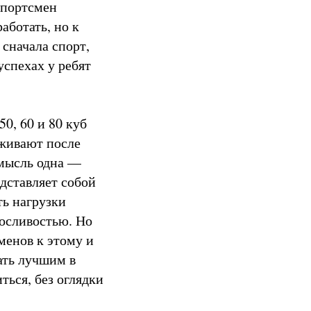
спортсмен
работать, но к
 сначала спорт,
спехах у ребят
50, 60 и 80 куб
еживают после
 мысль одна —
едставляет собой
ть нагрузки
носливостью. Но
менов к этому и
ать лучшим в
ться, без оглядки