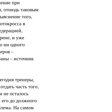
ление при
ом, отнюдь таковым
выяснение того,
отокросса в
едерацией,
рене, и уже
о ни одного
еров –
раны – источник
.
Сегодня тренеры,
тдать часть того,
и не осталось
и его до должного
блема. На самом