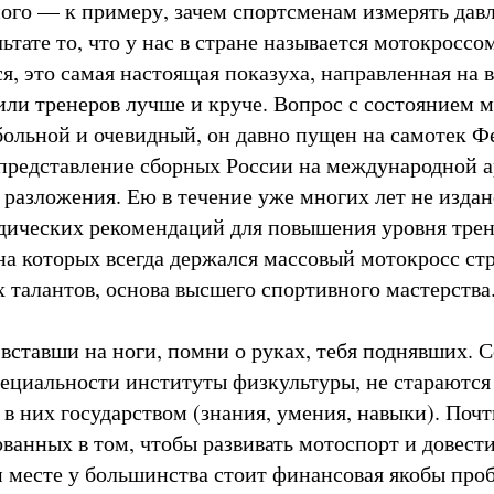
ого — к примеру, зачем спортсменам измерять дав
льтате то, что у нас в стране называется мотокросс
ся, это самая настоящая показуха, направленная на 
или тренеров лучше и круче. Вопрос с состоянием м
 больной и очевидный, он давно пущен на самотек Ф
 представление сборных России на международной а
 разложения. Ею в течение уже многих лет не издан
дических рекомендаций для повышения уровня трен
на которых всегда держался массовый мотокросс ст
 талантов, основа высшего спортивного мастерства
 вставши на ноги, помни о руках, тебя поднявших. 
ециальности институты физкультуры, не стараются о
в них государством (знания, умения, навыки). Почт
ванных в том, чтобы развивать мотоспорт и довест
м месте у большинства стоит финансовая якобы про