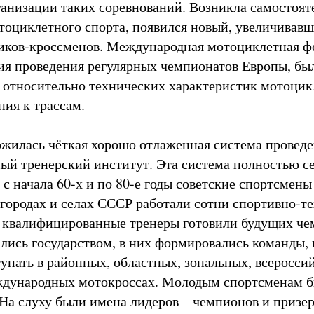
ганизации таких соревнований. Возникла самостоят
тоциклетного спорта, появился новый, увеличивав
щиков-кроссменов. Международная мотоциклетная 
ия проведения регулярных чемпионатов Европы, бы
в относительно технических характеристик мотоцик
ния к трассам.
жилась чёткая хорошо отлаженная система проведе
ый тренерский институт. Эта система полностью се
 с начала 60-х и по 80-е годы советские спортсмен
 городах и селах СССР работали сотни спортивно-т
х квалифицированные тренеры готовили будущих че
лись государством, в них формировались команды,
упать в районных, областных, зональных, всероссий
ждународных мотокроссах. Молодым спортсменам б
 На слуху были имена лидеров – чемпионов и призе