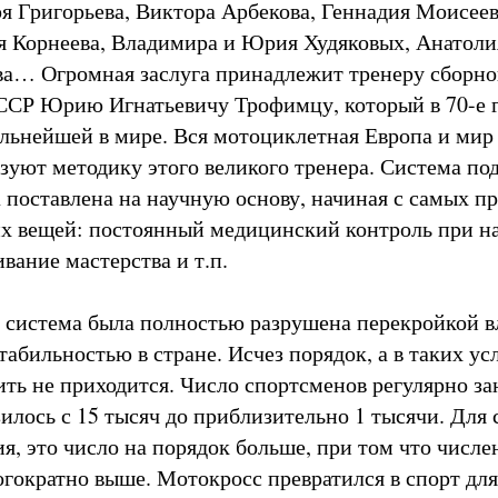
я Григорьева, Виктора Арбекова, Геннадия Моисее
я Корнеева, Владимира и Юрия Худяковых, Анатоли
а… Огромная заслуга принадлежит тренеру сборно
ССР Юрию Игнатьевичу Трофимцу, который в 70-е 
ьнейшей в мире. Вся мотоциклетная Европа и мир
ьзуют методику этого великого тренера. Система по
 поставлена на научную основу, начиная с самых пр
 вещей: постоянный медицинский контроль при на
вание мастерства и т.п.
та система была полностью разрушена перекройкой в
абильностью в стране. Исчез порядок, а в таких ус
рить не приходится. Число спортсменов регулярно 
лось с 15 тысяч до приблизительно 1 тысячи. Для 
я, это число на порядок больше, при том что числе
гократно выше. Мотокросс превратился в спорт для