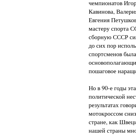
чемпионатов Игор
Кавинова, Валери
Евгения Петушков
мастеру спорта С
сборную СССР сил
до сих пор испол
спортсменов была
основополагающих
пошаговое наращи
Но в 90-е годы э
политической нест
результатах гово
мотокроссом снизи
стране, как Швеци
нашей страны мно