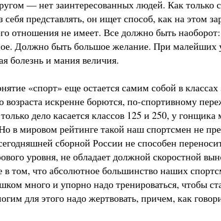
другом — нет заинтересованных людей. Как только 
з себя представлять, он ищет способ, как на этом за
го отношения не имеет. Все должно быть наоборот:
ное. Должно быть большое желание. При малейших у
ая болезнь и мания величия.
онятие «спорт» еще остается самим собой в классах 
о возраста искренне борются, по-спортивному пер
 только дело касается классов 125 и 250, у гонщика
 Но в мировом рейтинге такой наш спортсмен не пр
 сегодняшней сборной России не способен переноси
ового уровня, не обладает должной скоростной вы
 в том, что абсолютное большинство наших спортс
ишком много и упорно надо тренироваться, чтобы ст
гим для этого надо жертвовать, причем, как говори