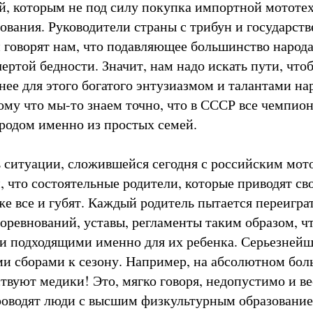
й, которым не под силу покупка импортной мототе
ования. Руководители страны с трибун и государств
и говорят нам, что подавляющее большинство народа
чертой бедности. Значит, нам надо искать пути, что
нее для этого богатого энтузиазмом и талантами на
ому что мы-то знаем точно, что в СССР все чемпио
родом именно из простых семей.
 ситуации, сложившейся сегодня с российским мот
, что состоятельные родители, которые приводят сво
же все и губят. Каждый родитель пытается переигра
соревнований, уставы, регламенты таким образом, ч
и подходящими именно для их ребенка. Серьезнейш
и сборами к сезону. Например, на абсолютном бол
твуют медики! Это, мягко говоря, недопустимо и ве
роводят люди с высшим физкультурным образованием