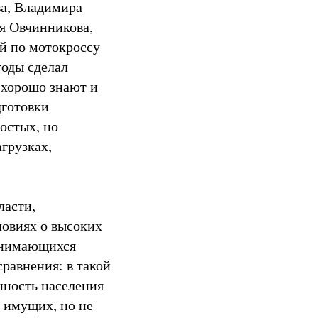
ва, Владимира
я Овчинникова,
й по мотокроссу
годы сделал
 хорошо знают и
дготовки
остых, но
грузках,
ласти,
ловиях о высоких
занимающихся
сравнения: в такой
нность населения
 имущих, но не