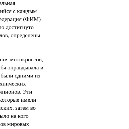
ельная
шийся с каждым
федерация (ФИМ)
ло достигнуто
лов, определены
ния мотокроссов,
бя оправдывала и
ы были одними из
ехнических
мпионов. Эти
 которые имели
ских, затем во
ыло на кого
ров мировых