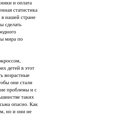
хники и оплата
енная статистика
 в нашей стране
бы сделать
родного
ны мира по
окроссом,
их детей в этот
ть возрастные
тобы они стали
ие проблемы и с
ьшинстве таких
сьма опасно. Как
, но и они не